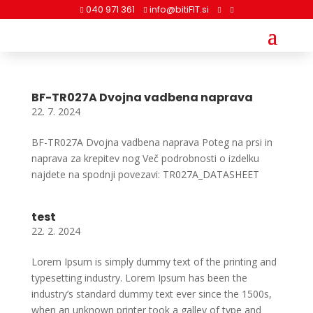
040 971 361
info@bitiFIT.si




BF-TR027A Dvojna vadbena naprava
22. 7. 2024
BF-TR027A Dvojna vadbena naprava Poteg na prsi in
naprava za krepitev nog Več podrobnosti o izdelku
najdete na spodnji povezavi: TR027A_DATASHEET
test
22. 2. 2024
Lorem Ipsum is simply dummy text of the printing and
typesetting industry. Lorem Ipsum has been the
industry’s standard dummy text ever since the 1500s,
when an unknown printer took a galley of type and