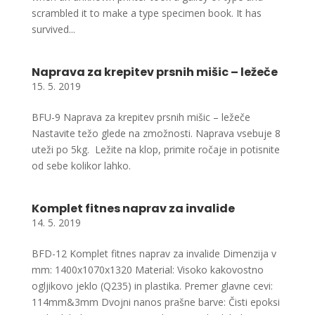
scrambled it to make a type specimen book. It has
survived...
Naprava za krepitev prsnih mišic – ležeče
15. 5. 2019
BFU-9 Naprava za krepitev prsnih mišic – ležeče
Nastavite težo glede na zmožnosti. Naprava vsebuje 8
uteži po 5kg. Ležite na klop, primite ročaje in potisnite
od sebe kolikor lahko.
Komplet fitnes naprav za invalide
14. 5. 2019
BFD-12 Komplet fitnes naprav za invalide Dimenzija v
mm: 1400x1070x1320 Material: Visoko kakovostno
ogljikovo jeklo (Q235) in plastika. Premer glavne cevi:
114mm&3mm Dvojni nanos prašne barve: Čisti epoksi