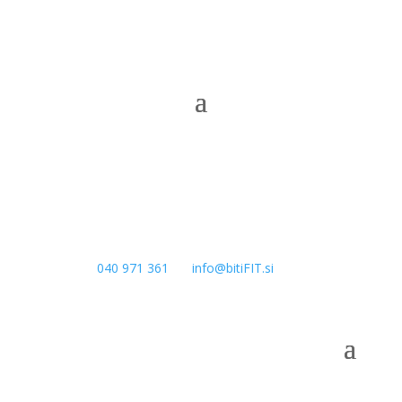
040 971 361
info@bitiFIT.si



