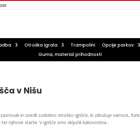
ibor
vadba
Otroška igrala
Trampolini
Opcije parkov
Guma, material prihodnosti
šča v Nišu
snovali in izvedli sodobno otroško igrišče, ki združuje varnost, funk
ter njihove starše. V igrišče smo vključili kakovostna...