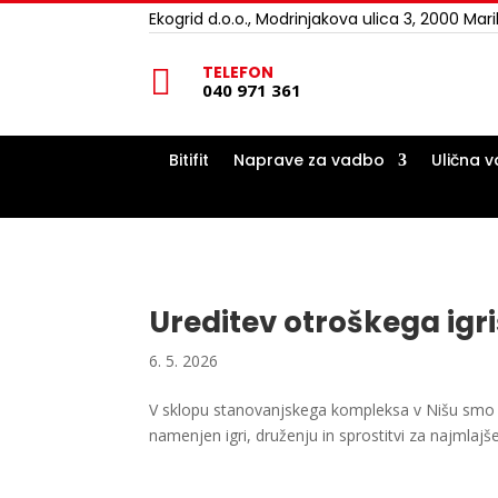
Ekogrid d.o.o., Modrinjakova ulica 3, 2000 Mar
TELEFON

040 971 361
Bitifit
Naprave za vadbo
Ulična 
Ureditev otroškega igri
6. 5. 2026
V sklopu stanovanjskega kompleksa v Nišu smo za
namenjen igri, druženju in sprostitvi za najmlajše 